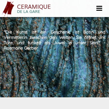
MENU
CERAMIQUE
DE LA GARE
HO
ÜB
"Die Kunst ist ein Geschenk, ist Botin und
UN
Vermittlerin zwischen den Welten. Sie öffnet uns
Tore, und funkelt als Juwel in unser Sein." -
KU
Rosmarie Gerber
AN
IM
KO